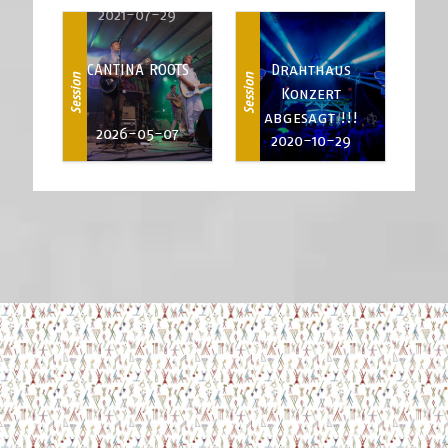
2021-07-29
CANTINA ROOTS
Drahthaus
Session
Session
Konzert
abgesagt !!!
2026-05-07
2020-10-29