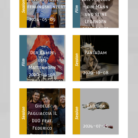
Session
Eröffnungskonzert
- ein Mann
Film
und seine
2024-05-09
Legenden
2020-09-03
Der Kampf
PanTaDam
Session
ums
Film
Matterhorn
2020-10-08
2020-04-08
Gioele
Bad Uok
Session
Session
Pagliaccia IL
DUO feat.
2024-07-25
Federico
Pierantoni