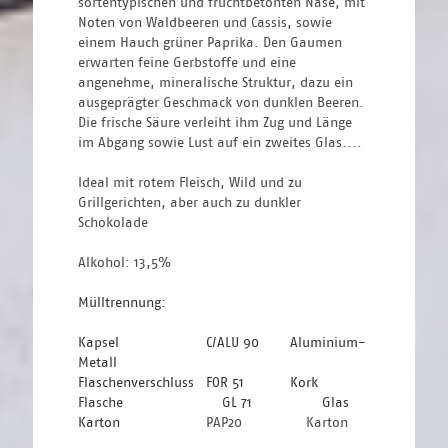
sortentypischen und fruchtbetonten Nase, mit 
Noten von Waldbeeren und Cassis, sowie 
einem Hauch grüner Paprika. Den Gaumen 
erwarten feine Gerbstoffe und eine 
angenehme, mineralische Struktur, dazu ein 
ausgeprägter Geschmack von dunklen Beeren. 
Die frische Säure verleiht ihm Zug und Länge 
im Abgang sowie Lust auf ein zweites Glas....
Ideal mit rotem Fleisch, Wild und zu 
Grillgerichten, aber auch zu dunkler 
Schokolade
Alkohol: 13,5%
Mülltrennung: 
Kapsel 
C/ALU 90
 Aluminium-
Metall
Flaschenverschluss 
FOR 51 
Kork
Flasche 
GL 71 
Glas
Karton 
						PAP20				 Karton