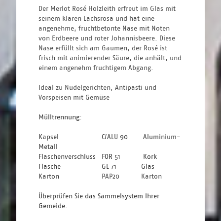
Der Merlot Rosé Holzleith erfreut im Glas mit 
seinem klaren Lachsrosa und hat eine 
angenehme, fruchtbetonte Nase mit Noten 
von Erdbeere und roter Johannisbeere. Diese 
Nase erfüllt sich am Gaumen, der Rosé ist 
frisch mit animierender Säure, die anhält, und 
einem angenehm fruchtigem Abgang. 
Ideal zu Nudelgerichten, Antipasti und 
Vorspeisen mit Gemüse
Mülltrennung: 
Kapsel 
C/ALU 90
 Aluminium-
Metall
Flaschenverschluss 
FOR 51 
Kork
Flasche 
GL 71 
Glas
Karton 
						PAP20			Karton
Überprüfen Sie das Sammelsystem Ihrer 
Gemeide.