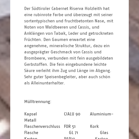
Der Südtiroler Cabernet Riserva Holzleith hat 
eine rubinrote Farbe und überzeugt mit seiner 
sortentypischen und fruchtbetonten Nase, mit 
Noten von Waldbeeren und Cassis, und 
Anklängen von Tabak, Leder und getrockneten 
Früchten. Den Gaumen erwartet eine 
angenehme, mineralische Struktur, dazu ein 
ausgeprägter Geschmack von Cassis und 
Brombeere, verbunden mit fein ausgebildeten 
Gerbstoffen. Die fein eingebundene leichte 
Säure verleiht ihm Zug und Länge im Abgang. 
Sehr guter Speisenbegleiter, aber auch schön 
als Alleinunterhalter.
Mülltrennung: 
Kapsel 
C/ALU 90
 Aluminium-
Metall
Flaschenverschluss 
FOR 51 
Kork
Flasche 
GL 71 
Glas
Karton 
						PAP20				 Karton