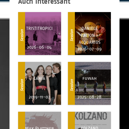
Auch interessant
TRISTITROPICI
DANIELE
Session
Session
PATTON -
ACQUARIUS
2026-06-04
2026-07-09
Lania
fuwah
Session
Session
2019-11-07
2025-08-28
Max Plattner
KOLZANO