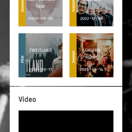
Session
Session
Trio
2020-09-10
2022-12-08
ZWEITLAND
SCHLERN
Session
MUSIC
Film
2026-09-17
2026-05-14
Video