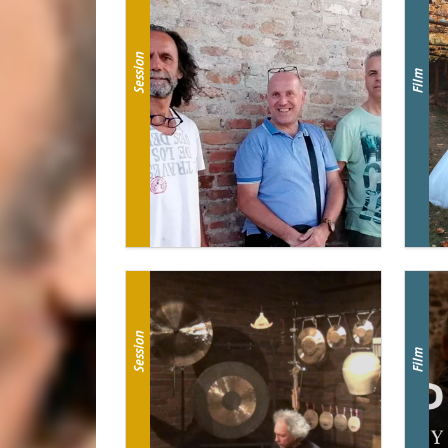
Session
Film
Session
Film