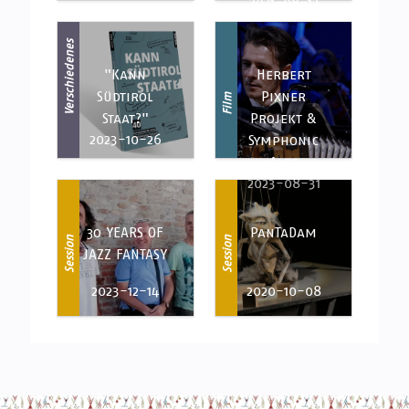
2021-08-12
Verschiedenes
"Kann
Herbert
Südtirol
Pixner
Film
Staat?"
Projekt &
2023-10-26
Symphonic
Alps
2023-08-31
30 YEARS OF
PanTaDam
Session
Session
JAZZ FANTASY
2023-12-14
2020-10-08