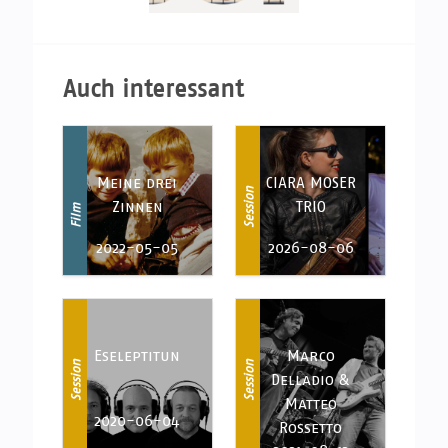
Auch interessant
Meine drei
CIARA MOSER
Session
Zinnen
TRIO
Film
2022-05-05
2026-08-06
Eseleptitun
Marco
Session
Session
Delladio &
Matteo
2020-06-04
Rossetto