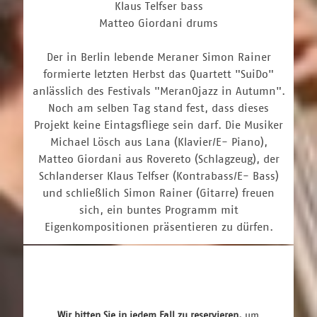
Klaus Telfser bass
Matteo Giordani drums
Der in Berlin lebende Meraner Simon Rainer
formierte letzten Herbst das Quartett "SuiDo"
anlässlich des Festivals "MeranOjazz in Autumn".
Noch am selben Tag stand fest, dass dieses
Projekt keine Eintagsfliege sein darf. Die Musiker
Michael Lösch aus Lana (Klavier/E- Piano),
Matteo Giordani aus Rovereto (Schlagzeug), der
Schlanderser Klaus Telfser (Kontrabass/E- Bass)
und schließlich Simon Rainer (Gitarre) freuen
sich, ein buntes Programm mit
Eigenkompositionen präsentieren zu dürfen.
Wir bitten Sie in jedem Fall zu reservieren, 
um 