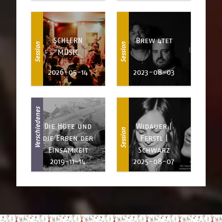
SCHLERN
Brew 4tet
Session
Session
MUSIC
2026-05-14
2023-08-03
Verschiedenes
Die Höfe und
Widauer |
Session
die Erben der
Ferstl |
Einsamkeit
Schwarz
2019-11-14
2025-08-07