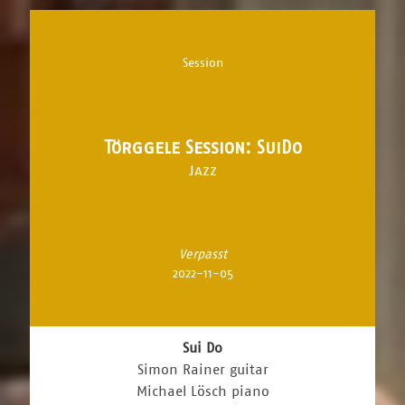
Session
Törggele Session: SuiDo
Jazz
Verpasst
2022-11-05
Sui Do
Simon Rainer guitar
Michael Lösch piano