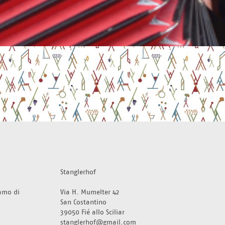
Stanglerhof
amo di 
Via H. Mumelter 42
San Costantino
39050 Fié allo Sciliar 
stanglerhof@gmail.com