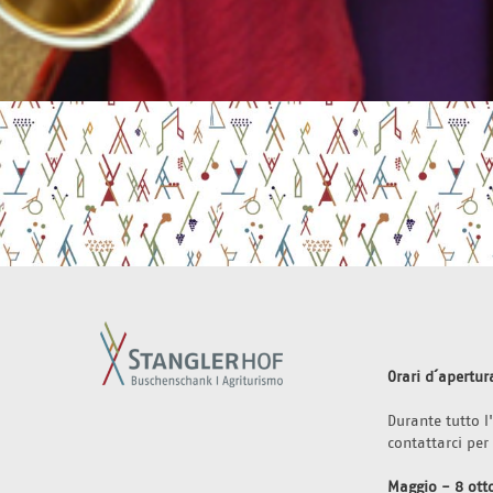
Orari d´apertur
Durante tutto 
contattarci per
Maggio - 8 ott