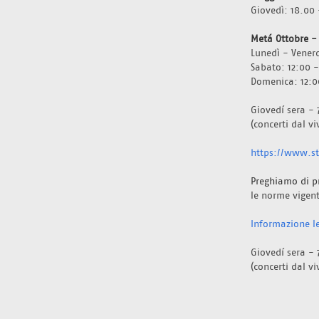
Giovedì: 18.00 
Metá Ottobre -
Lunedì - Venerd
Sabato: 12:00 -
Domenica: 12:0
Giovedí sera - 
(concerti dal v
https://www.sta
Preghiamo di p
le norme vigent
Informazione le
Giovedí sera - 
(concerti dal v