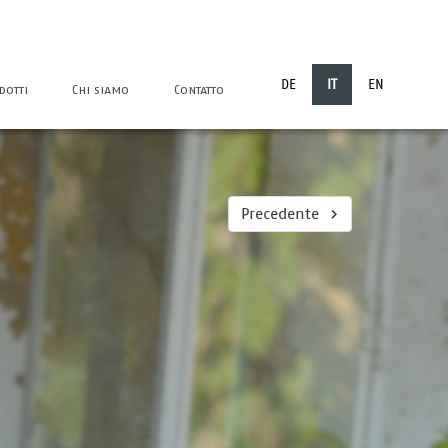
DE
IT
EN
dotti
Chi siamo
Contatto
Precedente