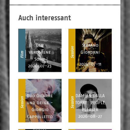
Auch interessant
Der
Stefano
Session
verlorene
Giordani
Film
Sohn
2024-07-11
2020-07-23
Duo Gitarre
DAMIAN DALLA
Session
Session
und Geige -
TORRE: PEOPLE
Giorgio
PLEASER
2026-08-27
Cappelletto
(Italien) -