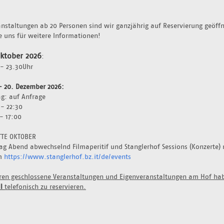
anstaltungen ab 20 Personen sind wir ganzjährig auf Reservierung geöffne
e uns für weitere Informationen!
Oktober 2026
:
- 23.30Uhr 
- 20. Dezember 2026: 
g: auf Anfrage 
 - 22:30
- 17:00
TTE OKTOBER
g Abend abwechselnd Filmaperitif und Stanglerhof Sessions (Konzerte) m
m 
https://www.stanglerhof.bz.it/de/events
eren geschlossene Veranstaltungen und Eigenveranstaltungen am Hof habe
l 
telefonisch zu reservieren.