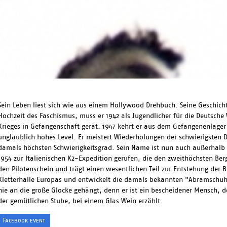
Sein Leben liest sich wie aus einem Hollywood Drehbuch. Seine Geschicht
Hochzeit des Faschismus, muss er 1942 als Jugendlicher für die Deutsch
Krieges in Gefangenschaft gerät. 1947 kehrt er aus dem Gefangenenlager 
unglaublich hohes Level. Er meistert Wiederholungen der schwierigsten
damals höchsten Schwierigkeitsgrad. Sein Name ist nun auch außerhalb d
1954 zur Italienischen K2-Expedition gerufen, die den zweithöchsten Ber
den Pilotenschein und trägt einen wesentlichen Teil zur Entstehung der Be
Kletterhalle Europas und entwickelt die damals bekannten "Abramschuhe"
nie an die große Glocke gehängt, denn er ist ein bescheidener Mensch, d
der gemütlichen Stube, bei einem Glas Wein erzählt.
Facebook event