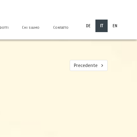
DE
IT
EN
dotti
Chi siamo
Contatto
Precedente