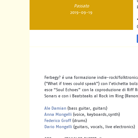
Passato
2019-09-19
Ferbegy? é una formazione indie-rock/folktronica 
("What if trees could speak") con l'etichetta bol
esce “Soul Echoes” con la coproduzione di Riff Rec
Sonars e con i Beatsteaks al Rock im Ring (Renon
Ale Damian
 (bass guitar, guitars) 
Anna Mongelli
 (voice, keyboards,synth) 
Federico Groff
 (drums)
Dario Mongelli
 (guitars, vocals, live electronics)