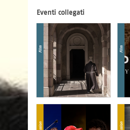
Eventi collegati
Film
Film
Session
Session