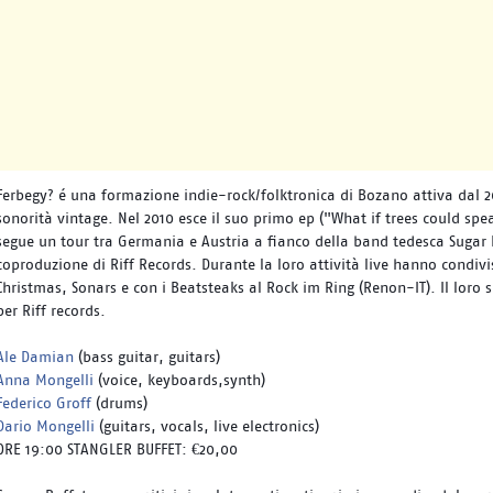
Ferbegy? é una formazione indie-rock/folktronica di Bozano attiva dal 20
sonorità vintage. Nel 2010 esce il suo primo ep ("What if trees could spea
segue un tour tra Germania e Austria a fianco della band tedesca Sugar 
coproduzione di Riff Records. Durante la loro attività live hanno condivis
Christmas, Sonars e con i Beatsteaks al Rock im Ring (Renon-IT). Il lor
per Riff records.
Ale Damian
(bass guitar, guitars)
Anna Mongelli
(voice, keyboards,synth)
Federico Groff
(drums)
Dario Mongelli
(guitars, vocals, live electronics)
ORE 19:00 STANGLER BUFFET: €20,00