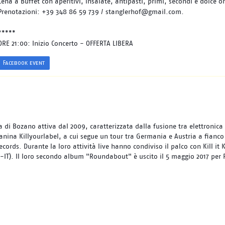
Cena a Buffet con aperitivi, insalate, antipasti, primi, secondi e dolce o
Prenotazioni: +39 348 86 59 739 / stanglerhof@gmail.com.
*****
ORE 21:00: Inizio Concerto - OFFERTA LIBERA
Facebook event
di Bozano attiva dal 2009, caratterizzata dalla fusione tra elettronica e
zanina Killyourlabel, a cui segue un tour tra Germania e Austria a fianco
ords. Durante la loro attività live hanno condiviso il palco con Kill it K
-IT). Il loro secondo album "Roundabout" è uscito il 5 maggio 2017 per R