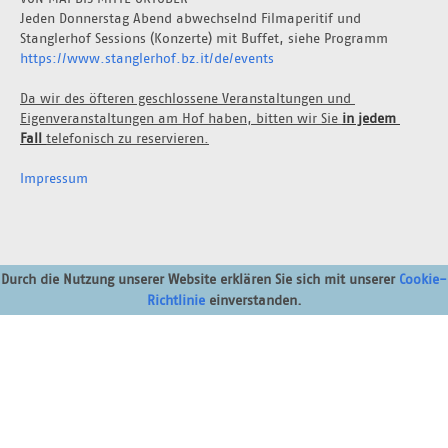
Jeden Donnerstag Abend abwechselnd Filmaperitif und 
Stanglerhof Sessions (Konzerte) mit Buffet, siehe Programm 
https://www.stanglerhof.bz.it/de/events
Da wir des öfteren geschlossene Veranstaltungen und 
Eigenveranstaltungen am Hof haben, bitten wir Sie 
in jedem 
Fall 
telefonisch zu reservieren.
Impressum
Durch die Nutzung unserer Website erklären Sie sich mit unserer
Cookie-
Richtlinie
einverstanden.
Stanglerhof
H.Mumelterweg 42
St. Konstantin
39050 Völs am Schlern
stanglerhof@gmail.com
Tel: + 39 348 86 59 739
https://www.facebook.com/Stanglerhof/